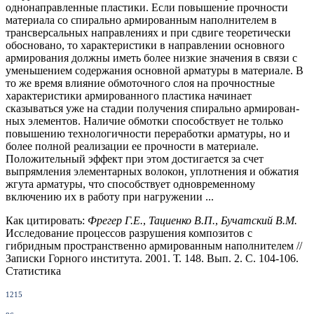
однонаправленные пластики. Если повышение прочности
материала со спирально армированным наполнителем в
трансверсальных направле­ниях и при сдвиге теоретически
обосновано, то характеристики в направлении основного
арми­рования должны иметь более низкие значения в связи с
уменьшением содержания основной арматуры в материале. В
то же время влияние обмоточного слоя на прочностные
характеристики армированного пластика начинает
сказываться уже на стадии получения спирально армирован­
ных элементов. Наличие обмотки способствует не только
повышению технологичности перера­ботки арматуры, но и
более полной реализации ее прочности в материале.
Положительный эф­фект при этом достигается за счет
выпрямления элементарных волокон, уплотнения и обжатия
жгута арматуры, что способствует одновременному
включению их в работу при нагружении ...
Как цитировать:
Фрегер Г.Е.
,
Тациенко В.П.
,
Бучатский В.М.
Исследование процессов разрушения композитов с
гибридным пространственно армированным наполнителем //
Записки Горного института. 2001. Т. 148. Вып. 2. С. 104-106.
Статистика
1215