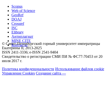
Scopus
Web of Science
GeoRef
DOAJ
Crossref
ISC
Elibrary
Антиплагиат
MINE CITE
© Санкт-Петербургский горный университет императрицы
Контакты
Екатерины ΙΙ, 2013-2025
ISSN 2411-3336; e-ISSN 2541-9404
Свидетельство о регистрации СМИ ПИ № ФС77-70453 от 20
июля 2017 г.
Политика конфиденциальности
Использование файлов cookie
Управление Cookies
Создание сайта —