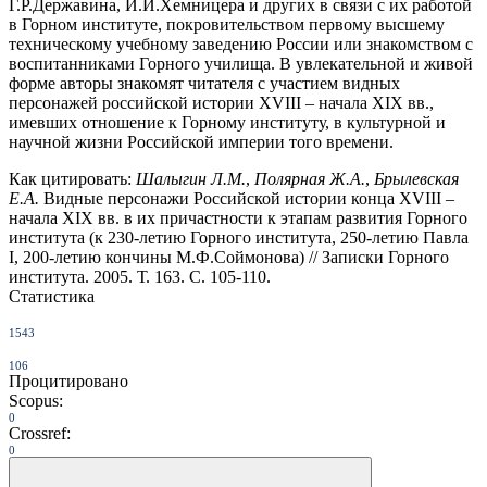
Г.Р.Державина, И.И.Хемницера и других в связи с их работой
в Горном институте, покровительством первому высшему
техническому учебному заведению России или знакомством с
воспитанниками Горного училища. В увлекательной и живой
форме авторы знакомят читателя с участием видных
персонажей российской истории XVIII – начала XIX вв.,
имевших отношение к Горному институту, в культурной и
научной жизни Российской империи того времени.
Как цитировать:
Шалыгин Л.М.
,
Полярная Ж.А.
,
Брылевская
Е.А.
Видные персонажи Российской истории конца XVIII –
начала XIX вв. в их причастности к этапам развития Горного
института (к 230-летию Горного института, 250-летию Павла
I, 200-летию кончины М.Ф.Соймонова) // Записки Горного
института. 2005. Т. 163. С. 105-110.
Статистика
1543
106
Процитировано
Scopus:
0
Crossref:
0