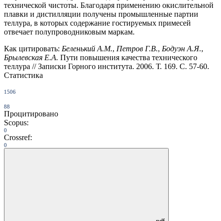
технической чистоты. Благодаря применению окислительной
плавки и дистилляции получены промышленные партии
теллура, в которых содержание гостируемых примесей
отвечает полупроводниковым маркам.
Как цитировать:
Беленький А.М.
,
Петров Г.В.
,
Бодуэн А.Я.
,
Брылевская Е.А.
Пути повышения качества технического
теллура // Записки Горного института. 2006. Т. 169. С. 57-60.
Статистика
1506
88
Процитировано
Scopus:
0
Crossref:
0